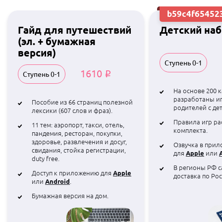
b59c4f65452
Гайд для путешествий
Детский на
(эл. + бумажная
версия)
Ступень 0-1
1610
Ступень 0-1
i
На основе 200 
разработаны и
Пособие из 66 страниц полезной
родителей с де
лексики (607 слов и фраз).
Правила игр ра
11 тем: аэропорт, такси, отель,
комплекта.
пандемия, ресторан, покупки,
здоровье, развлечения и досуг,
Озвучка в при
свидания, стойка регистрации,
для
или
Apple
duty free.
В регионы РФ с
Доступ к приложению для
Apple
доставка по Рос
или
.
Android
Бумажная версия на дом.