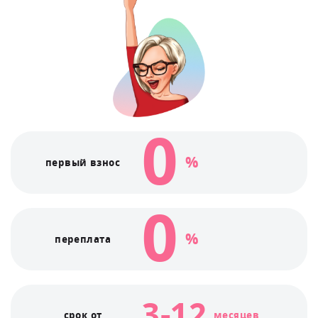
0
%
первый взнос
0
%
переплата
3-12
месяцев
срок от